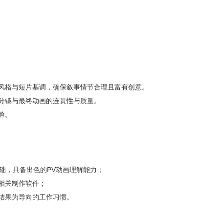
风格与短片基调，确保叙事情节合理且富有创意。
分镜与最终动画的连贯性与质量。
验。
础，具备出色的PV动画理解能力；
相关制作软件；
结果为导向的工作习惯。