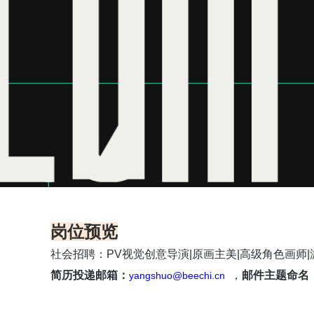
岗位预览
社会招聘：
PV视觉创意导演|原画主美|高级角色画师|
简历投递邮箱：
，
邮件主题命名
yangshuo@beechi.cn